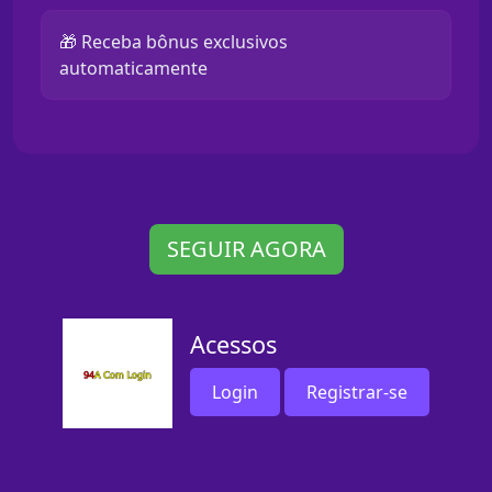
🎁 Receba bônus exclusivos
automaticamente
SEGUIR AGORA
Acessos
Login
Registrar-se