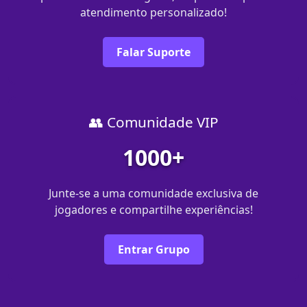
atendimento personalizado!
Falar Suporte
👥 Comunidade VIP
1000+
Junte-se a uma comunidade exclusiva de
jogadores e compartilhe experiências!
Entrar Grupo