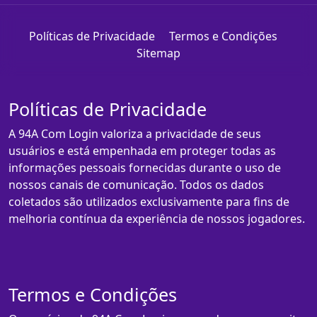
Políticas de Privacidade
Termos e Condições
Sitemap
Políticas de Privacidade
A 94A Com Login valoriza a privacidade de seus
usuários e está empenhada em proteger todas as
informações pessoais fornecidas durante o uso de
nossos canais de comunicação. Todos os dados
coletados são utilizados exclusivamente para fins de
melhoria contínua da experiência de nossos jogadores.
Termos e Condições