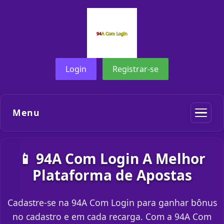
Login
Registrar-se
Menu
📱 94A Com Login A Melhor
Plataforma de Apostas
Cadastre-se na 94A Com Login para ganhar bônus
no cadastro e em cada recarga. Com a 94A Com