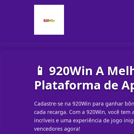
📱 920Win A Mel
Plataforma de A
Cadastre-se na 920Win para ganhar bôn
cada recarga. Com a 920Win, você tem 
incríveis e uma experiência de jogo inig
vencedores agora!