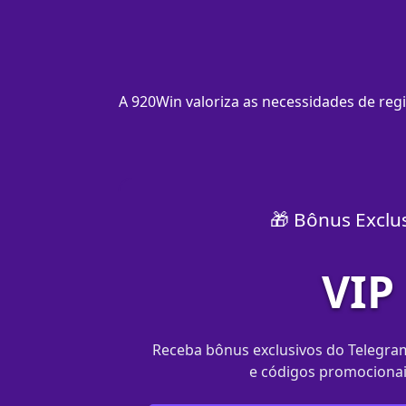
A 920Win valoriza as necessidades de regi
🎁 Bônus Exclu
VIP
Receba bônus exclusivos do Telegra
e códigos promocionai