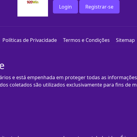
Login
Registrar-se
Políticas de Privacidade
Termos e Condições
Sitemap
de
uários e está empenhada em proteger todas as informações
os coletados são utilizados exclusivamente para fins de m