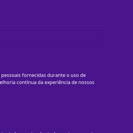
 pessoais fornecidas durante o uso de
elhoria contínua da experiência de nossos