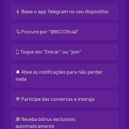
📱 Baixe o app Telegram no seu dispositivo
🔍 Procure por "@8CCOficial"
👆 Toque em "Entrar" ou "Join"
🔔 Ative as notificações para não perder
nada
💬 Participe das conversas e interaja
🎁 Receba bônus exclusivos
automaticamente