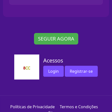
SEGUIR AGORA
Acessos
Login
Registrar-se
Políticas de Privacidade
Termos e Condições