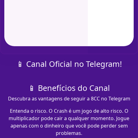
📱 Canal Oficial no Telegram!
📱 Benefícios do Canal
Descubra as vantagens de seguir a 8CC no Telegram
Entenda o risco. O Crash é um jogo de alto risco. O
multiplicador pode cair a qualquer momento. Jogue
apenas com o dinheiro que você pode perder sem
problemas.