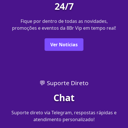
24/7
Fique por dentro de todas as novidades,
promoções e eventos da 8Br Vip em tempo real!
Ver Notícias
💬 Suporte Direto
Chat
Suporte direto via Telegram, respostas rápidas e
atendimento personalizado!