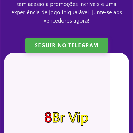
tem acesso a promoções incríveis e uma
experiência de jogo inigualável. Junte-se aos
vencedores agora!
SEGUIR NO TELEGRAM