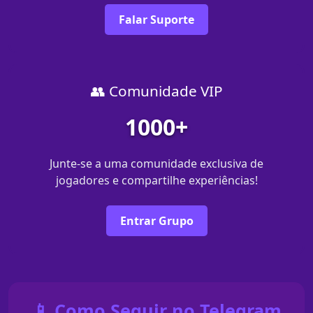
Falar Suporte
👥 Comunidade VIP
1000+
Junte-se a uma comunidade exclusiva de
jogadores e compartilhe experiências!
Entrar Grupo
📱 Como Seguir no Telegram