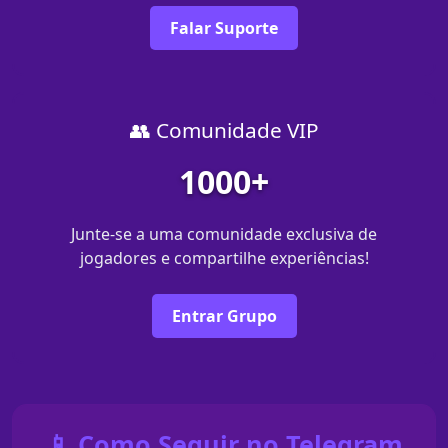
Falar Suporte
👥 Comunidade VIP
1000+
Junte-se a uma comunidade exclusiva de
jogadores e compartilhe experiências!
Entrar Grupo
📱 Como Seguir no Telegram