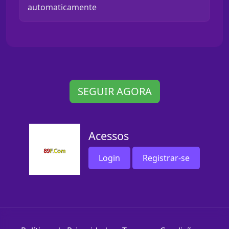
automaticamente
SEGUIR AGORA
Acessos
Login
Registrar-se