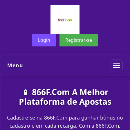
Login
Registrar-se
Menu
📱 866F.Com A Melhor
Plataforma de Apostas
Cadastre-se na 866F.Com para ganhar bônus no
cadastro e em cada recarga. Com a 866F.Com,