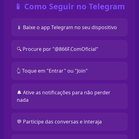
📱 Como Seguir no Telegram
📱 Baixe o app Telegram no seu dispositivo
🔍 Procure por "@866F.ComOficial"
👆 Toque em "Entrar" ou "Join"
🔔 Ative as notificações para não perder
nada
💬 Participe das conversas e interaja