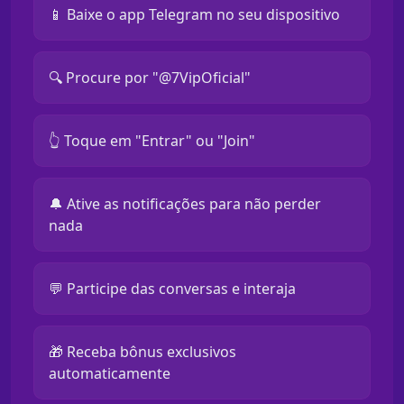
📱 Baixe o app Telegram no seu dispositivo
🔍 Procure por "@7VipOficial"
👆 Toque em "Entrar" ou "Join"
🔔 Ative as notificações para não perder
nada
💬 Participe das conversas e interaja
🎁 Receba bônus exclusivos
automaticamente