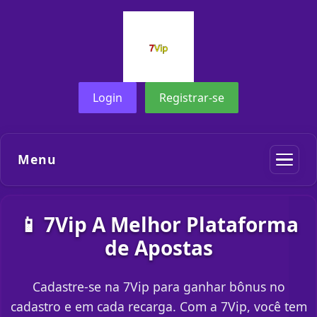
Login
Registrar-se
Menu
📱 7Vip A Melhor Plataforma
de Apostas
Cadastre-se na 7Vip para ganhar bônus no
cadastro e em cada recarga. Com a 7Vip, você tem