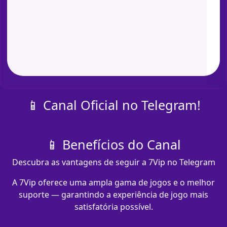
📱 Canal Oficial no Telegram!
📱 Benefícios do Canal
Descubra as vantagens de seguir a 7Vip no Telegram
A 7Vip oferece uma ampla gama de jogos e o melhor
suporte — garantindo a experiência de jogo mais
satisfatória possível.