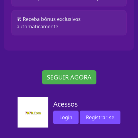
🎁 Receba bônus exclusivos
automaticamente
SEGUIR AGORA
Acessos
Login
Registrar-se