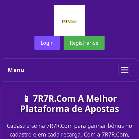
Login
Registrar-se
Menu
📱 7R7R.Com A Melhor
Plataforma de Apostas
Cadastre-se na 7R7R.Com para ganhar bônus no
cadastro e em cada recarga. Com a 7R7R.Com,