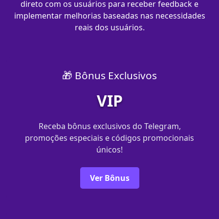
direto com os usuários para receber feedback e
implementar melhorias baseadas nas necessidades
reais dos usuários.
🎁 Bônus Exclusivos
VIP
Receba bônus exclusivos do Telegram,
promoções especiais e códigos promocionais
únicos!
Ver Bônus