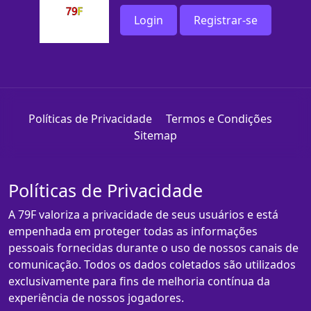
Login
Registrar-se
Políticas de Privacidade
Termos e Condições
Sitemap
Políticas de Privacidade
A 79F valoriza a privacidade de seus usuários e está
empenhada em proteger todas as informações
pessoais fornecidas durante o uso de nossos canais de
comunicação. Todos os dados coletados são utilizados
exclusivamente para fins de melhoria contínua da
experiência de nossos jogadores.