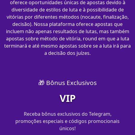
oferece oportunidades únicas de apostas devido à
diversidade de estilos de luta e à possibilidade de
vitórias por diferentes métodos (nocaute, finalização,
decisão). Nossa plataforma oferece apostas que
incluem não apenas resultados de lutas, mas também
apostas sobre método de vitória, round em que a luta
terminará e até mesmo apostas sobre se a luta irá para
a decisão dos juízes.
🎁 Bônus Exclusivos
VIP
Receba bônus exclusivos do Telegram,
promoções especiais e códigos promocionais
únicos!