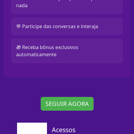
nada
💬 Participe das conversas e interaja
🎁 Receba bônus exclusivos
automaticamente
SEGUIR AGORA
Acessos