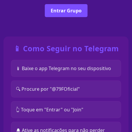
Entrar Grupo
📱 Como Seguir no Telegram
📱 Baixe o app Telegram no seu dispositivo
🔍 Procure por "@79FOficial"
👆 Toque em "Entrar" ou "Join"
🔔 Ative as notificações para não perder