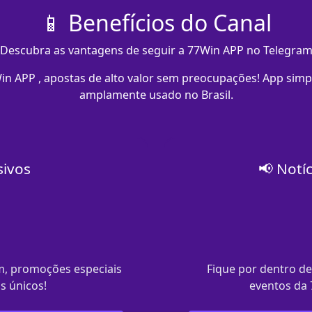
📱 Benefícios do Canal
Descubra as vantagens de seguir a 77Win APP no Telegra
n APP , apostas de alto valor sem preocupações! App sim
amplamente usado no Brasil.
sivos
📢 Notí
m, promoções especiais
Fique por dentro d
s únicos!
eventos da 