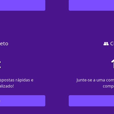
reto
👥 
t
espostas rápidas e
Junte-se a uma com
lizado!
compa
e