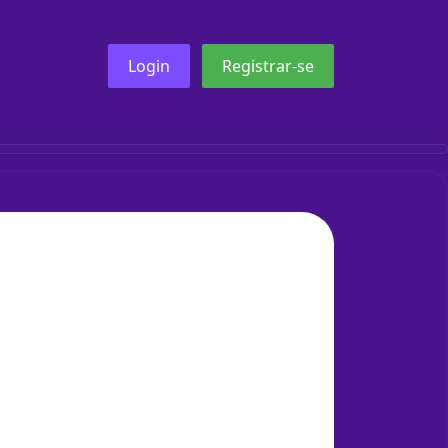
Login
Registrar-se