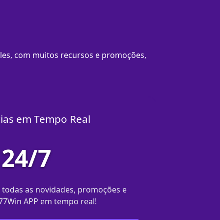
m
ples, com muitos recursos e promoções,
cias em Tempo Real
24/7
e todas as novidades, promoções e
77Win APP em tempo real!