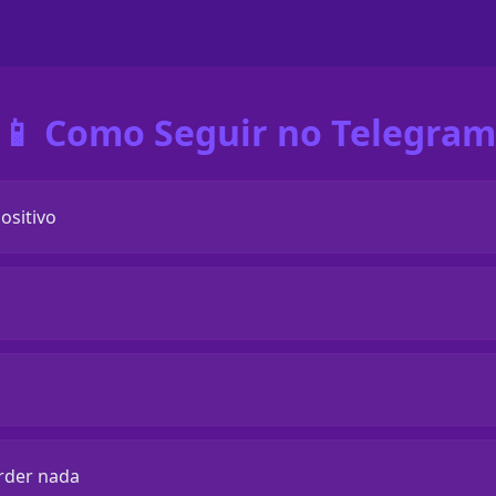
📱 Como Seguir no Telegram
ositivo
erder nada