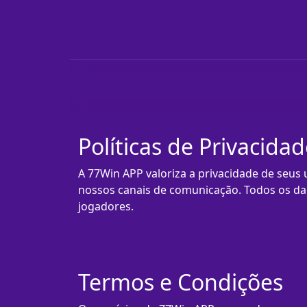
Políticas de Privacida
A 77Win APP valoriza a privacidade de seus
nossos canais de comunicação. Todos os dad
jogadores.
Termos e Condições