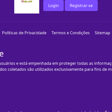
Login
Registrar-se
Políticas de Privacidade
Termos e Condições
Sitemap
de
 usuários e está empenhada em proteger todas as informaç
os coletados são utilizados exclusivamente para fins de m