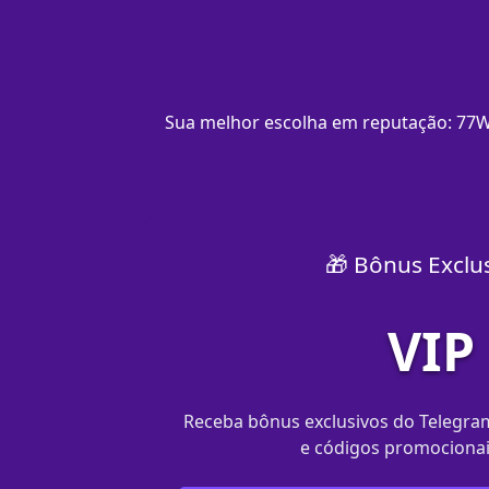
Sua melhor escolha em reputação: 77Wi
🎁 Bônus Exclu
VIP
Receba bônus exclusivos do Telegra
e códigos promocionai