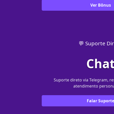
Ver Bônus
💬 Suporte Di
Cha
Suporte direto via Telegram, r
atendimento persona
Falar Suport