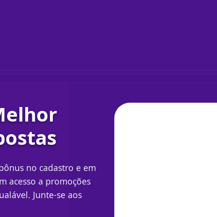
Melhor
postas
bônus no cadastro e em
em acesso a promoções
ualável. Junte-se aos