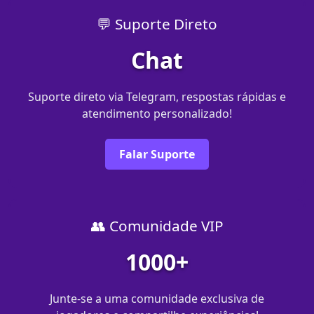
💬 Suporte Direto
Chat
Suporte direto via Telegram, respostas rápidas e
atendimento personalizado!
Falar Suporte
👥 Comunidade VIP
1000+
Junte-se a uma comunidade exclusiva de