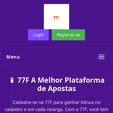
Login
Registrar-se
Menu
📱 77F A Melhor Plataforma
de Apostas
Cadastre-se na 77F para ganhar bônus no
cadastro e em cada recarga. Com a 77F, você tem