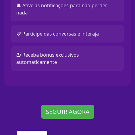
🔔 Ative as notificações para não perder
nada
💬 Participe das conversas e interaja
🎁 Receba bônus exclusivos
automaticamente
SEGUIR AGORA