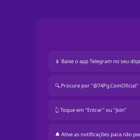
📱 Baixe o app Telegram no seu disp
🔍 Procure por "@74Pg.ComOficial"
👆 Toque em "Entrar" ou "Join"
🔔 Ative as notificações para não p