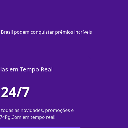
Brasil podem conquistar prêmios incríveis
cias em Tempo Real
24/7
e todas as novidades, promoções e
 74Pg.Com em tempo real!