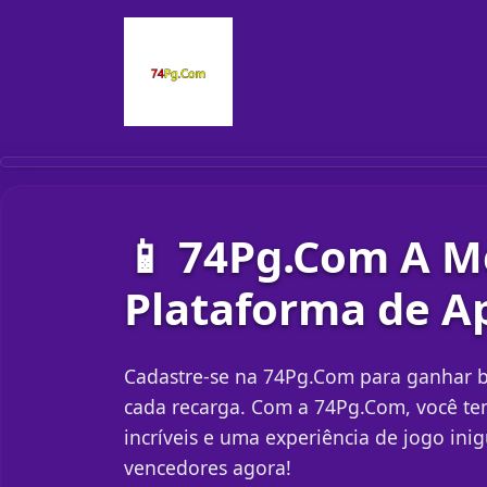
📱 74Pg.Com A M
Plataforma de A
Cadastre-se na 74Pg.Com para ganhar 
cada recarga. Com a 74Pg.Com, você t
incríveis e uma experiência de jogo inig
vencedores agora!