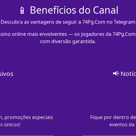
📱 Benefícios do Canal
Descubra as vantagens de seguir a 74Pg.Com no Telegram
ino online mais envolventes — os jogadores da 74Pg.Com 
com diversão garantida.
sivos
📢 Notí
m, promoções especiais
Fique por dentro d
s únicos!
eventos da