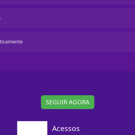
a
aticamente
SEGUIR AGORA
Acessos