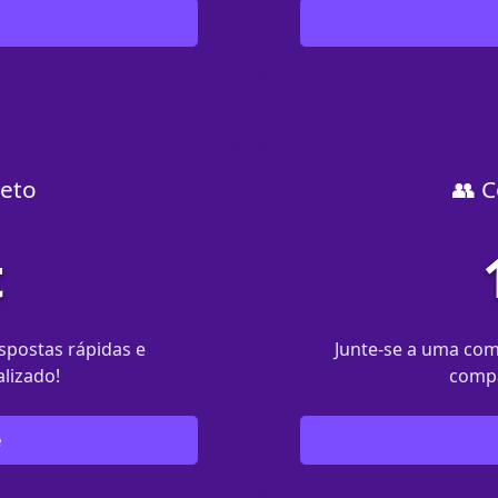
reto
👥 
t
espostas rápidas e
Junte-se a uma com
lizado!
compa
e