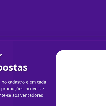
r
postas
 no cadastro e em cada
 promoções incríveis e
unte-se aos vencedores