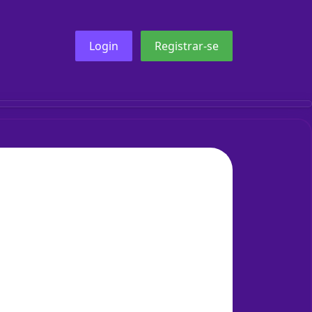
Login
Registrar-se