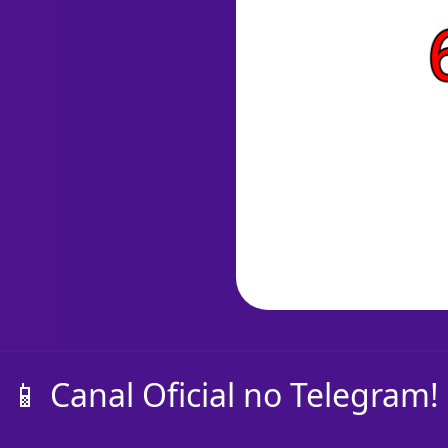
📱 Canal Oficial no Telegram!