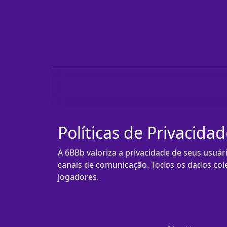
Políticas de Privacida
A 6BBb valoriza a privacidade de seus usuá
canais de comunicação. Todos os dados cole
jogadores.