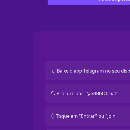
📱 Baixe o app Telegram no seu disp
🔍 Procure por "@6BBbOficial"
👆 Toque em "Entrar" ou "Join"