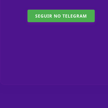
SEGUIR NO TELEGRAM