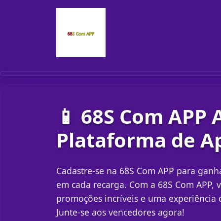
📱 68S Com APP 
Plataforma de A
Cadastre-se na 68S Com APP para ganha
em cada recarga. Com a 68S Com APP, v
promoções incríveis e uma experiência d
Junte-se aos vencedores agora!