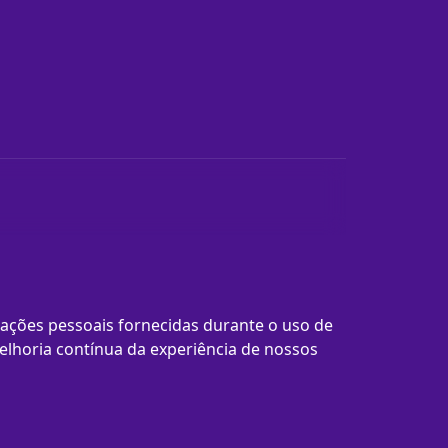
ações pessoais fornecidas durante o uso de
elhoria contínua da experiência de nossos