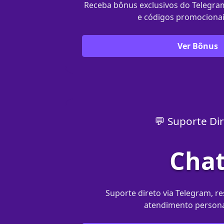
Receba bônus exclusivos do Telegra
e códigos promocionai
Ver Bônus
💬 Suporte Di
Cha
Suporte direto via Telegram, r
atendimento persona