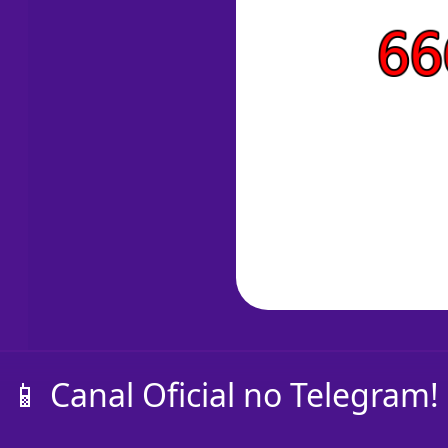
📱 Canal Oficial no Telegram!