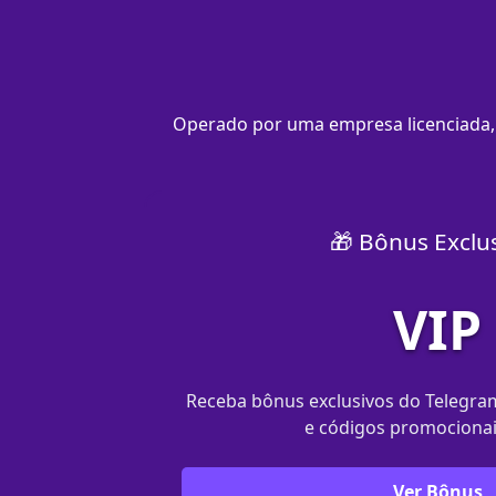
Operado por uma empresa licenciada, 
🎁 Bônus Exclu
VIP
Receba bônus exclusivos do Telegra
e códigos promocionai
Ver Bônus