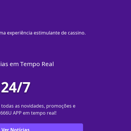
a experiência estimulante de cassino.
cias em Tempo Real
24/7
e todas as novidades, promoções e
 666U APP em tempo real!
Ver Notícias