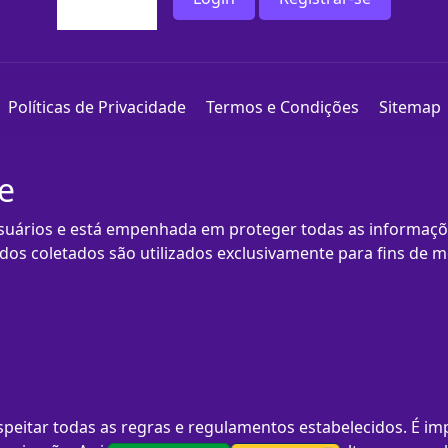
Políticas de Privacidade
Termos e Condições
Sitemap
de
usuários e está empenhada em proteger todas as informaçõ
os coletados são utilizados exclusivamente para fins de m
eitar todas as regras e regulamentos estabelecidos. É imp