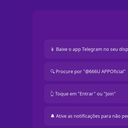
📱 Baixe o app Telegram no seu disp
🔍 Procure por "@666U APPOficial"
👆 Toque em "Entrar" ou "Join"
🔔 Ative as notificações para não p