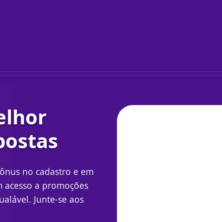
elhor
postas
ônus no cadastro e em
m acesso a promoções
ualável. Junte-se aos