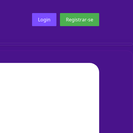
Login
Registrar-se