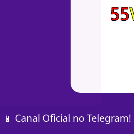
📱 Canal Oficial no Telegram!