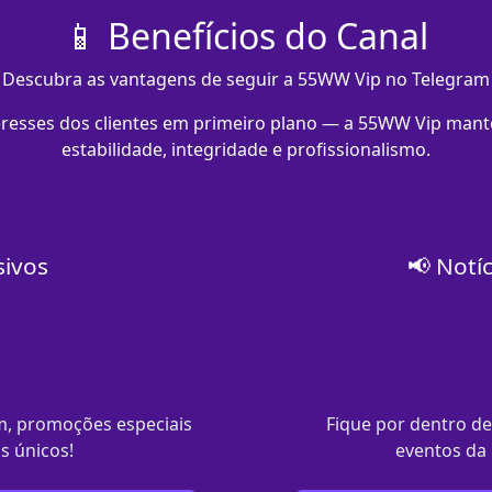
📱 Benefícios do Canal
Descubra as vantagens de seguir a 55WW Vip no Telegram
nteresses dos clientes em primeiro plano — a 55WW Vip ma
estabilidade, integridade e profissionalismo.
sivos
📢 Notí
m, promoções especiais
Fique por dentro d
s únicos!
eventos da