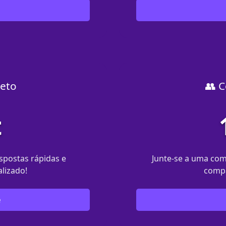
reto
👥 
t
espostas rápidas e
Junte-se a uma com
lizado!
compa
e