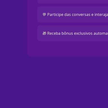
💬 Participe das conversas e interaj
🎁 Receba bônus exclusivos autom