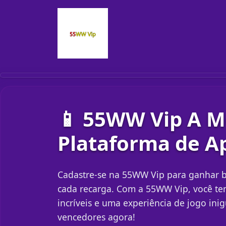
📱 55WW Vip A M
Plataforma de A
Cadastre-se na 55WW Vip para ganhar 
cada recarga. Com a 55WW Vip, você t
incríveis e uma experiência de jogo inig
vencedores agora!