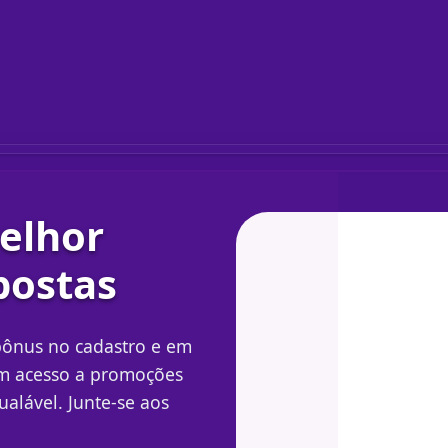
elhor
postas
bônus no cadastro e em
em acesso a promoções
ualável. Junte-se aos