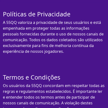
Políticas de Privacidade
A 55QQ valoriza a privacidade de seus usuários e está
empenhada em proteger todas as informações
pessoais fornecidas durante o uso de nossos canais de
comunicação. Todos os dados coletados são utilizados
exclusivamente para fins de melhoria contínua da
experiência de nossos jogadores.
Termos e Condições
Os usuários da 55QQ concordam em respeitar todas as
regras e regulamentos estabelecidos. É importante ler
e entender todos os termos antes de participar de
nossos canais de comunicação. A violação destes