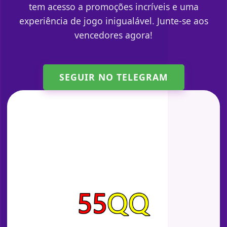
tem acesso a promoções incríveis e uma
experiência de jogo inigualável. Junte-se aos
vencedores agora!
SEGUIR NO TELEGRAM