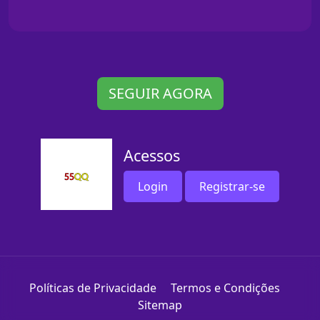
SEGUIR AGORA
Acessos
Login
Registrar-se
Políticas de Privacidade
Termos e Condições
Sitemap