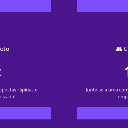
reto
👥 
t
espostas rápidas e
Junte-se a uma com
lizado!
compa
e