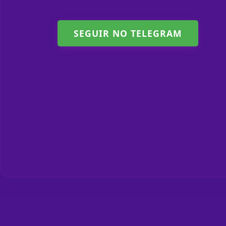
SEGUIR NO TELEGRAM