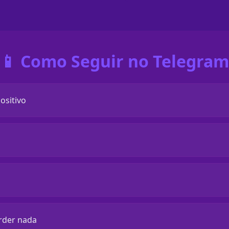
📱 Como Seguir no Telegram
ositivo
erder nada