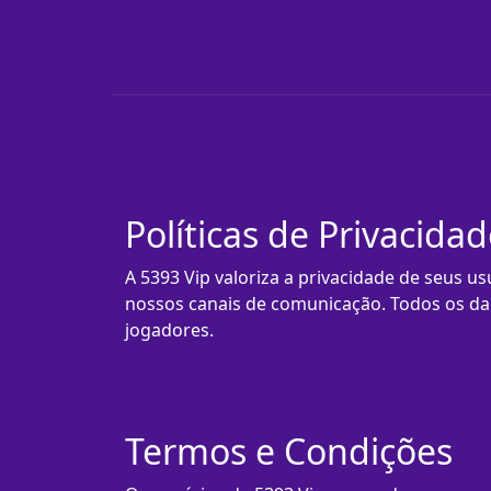
Políticas de Privacida
A 5393 Vip valoriza a privacidade de seus 
nossos canais de comunicação. Todos os dad
jogadores.
Termos e Condições