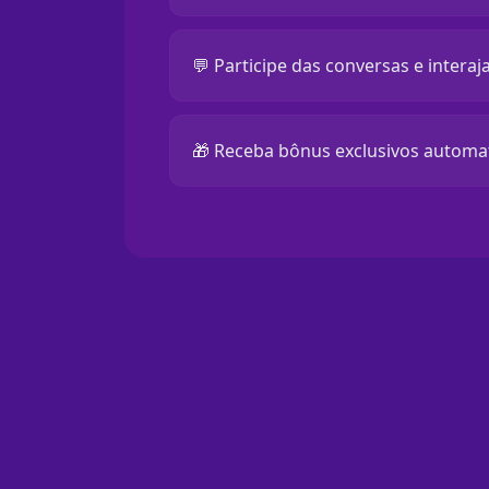
💬 Participe das conversas e interaj
🎁 Receba bônus exclusivos autom