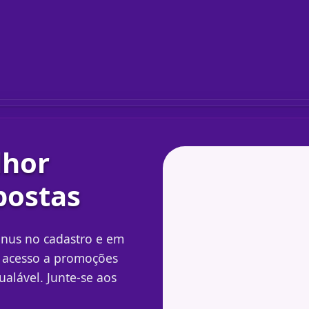
lhor
postas
ônus no cadastro e em
m acesso a promoções
ualável. Junte-se aos