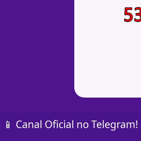
📱 Canal Oficial no Telegram!