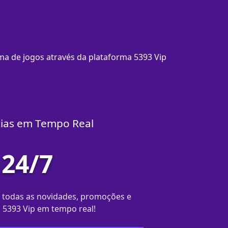
ma de jogos através da plataforma 5393 Vip
cias em Tempo Real
24/7
e todas as novidades, promoções e
 5393 Vip em tempo real!