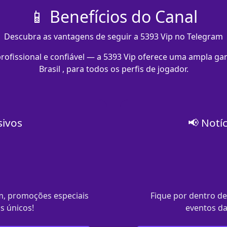
📱 Benefícios do Canal
Descubra as vantagens de seguir a 5393 Vip no Telegram
rofissional e confiável — a 5393 Vip oferece uma ampla ga
Brasil , para todos os perfis de jogador.
sivos
📢 Notí
m, promoções especiais
Fique por dentro d
s únicos!
eventos da