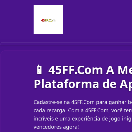
📱 45FF.Com A M
Plataforma de A
Cadastre-se na 45FF.Com para ganhar b
cada recarga. Com a 45FF.Com, você te
incríveis e uma experiência de jogo inig
vencedores agora!