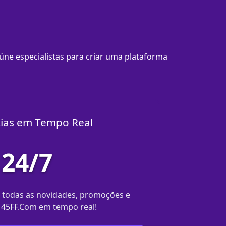
úne especialistas para criar uma plataforma
cias em Tempo Real
24/7
e todas as novidades, promoções e
 45FF.Com em tempo real!