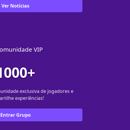
Ver Notícias
Comunidade VIP
1000+
unidade exclusiva de jogadores e
rtilhe experiências!
Entrar Grupo