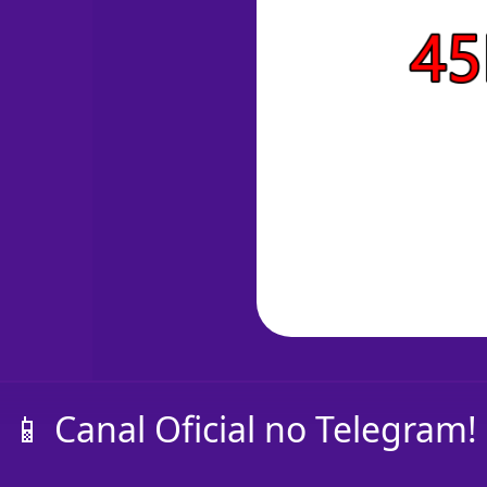
📱 Canal Oficial no Telegram!