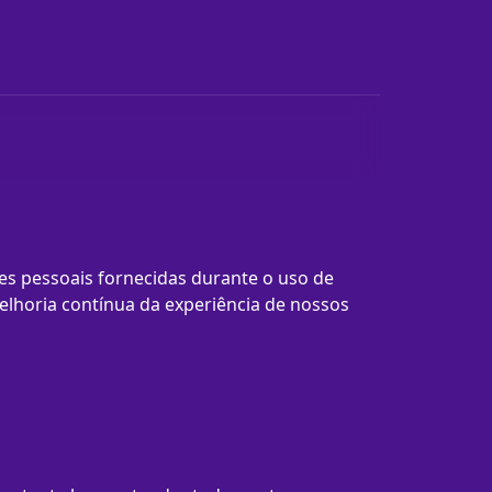
es pessoais fornecidas durante o uso de
elhoria contínua da experiência de nossos