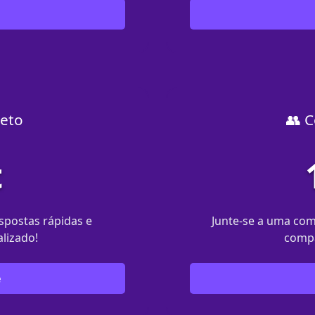
reto
👥 
t
espostas rápidas e
Junte-se a uma com
lizado!
compa
e