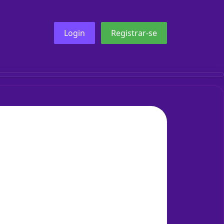
Login
Registrar-se