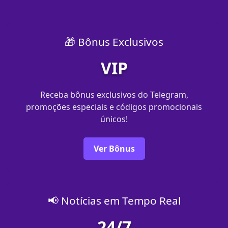
🎁 Bônus Exclusivos
VIP
Receba bônus exclusivos do Telegram,
promoções especiais e códigos promocionais
únicos!
Ver Bônus
📢 Notícias em Tempo Real
24/7