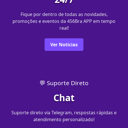
Fique por dentro de todas as novidades,
promoções e eventos da 456Bra APP em tempo
real!
Ver Notícias
💬 Suporte Direto
Chat
Suporte direto via Telegram, respostas rápidas e
atendimento personalizado!