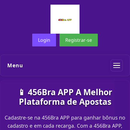
Login
Registrar-se
Menu
📱 456Bra APP A Melhor
Plataforma de Apostas
Cadastre-se na 456Bra APP para ganhar bônus no
cadastro e em cada recarga. Com a 456Bra APP,