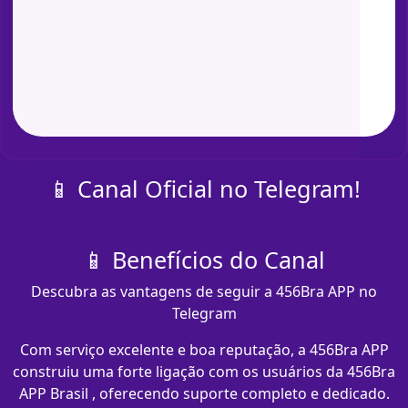
📱 Canal Oficial no Telegram!
📱 Benefícios do Canal
Descubra as vantagens de seguir a 456Bra APP no
Telegram
Com serviço excelente e boa reputação, a 456Bra APP
construiu uma forte ligação com os usuários da 456Bra
APP Brasil , oferecendo suporte completo e dedicado.