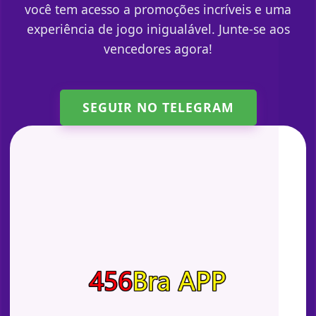
você tem acesso a promoções incríveis e uma
experiência de jogo inigualável. Junte-se aos
vencedores agora!
SEGUIR NO TELEGRAM