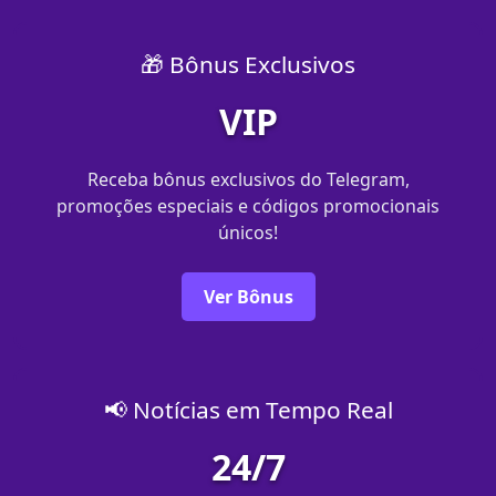
🎁 Bônus Exclusivos
VIP
Receba bônus exclusivos do Telegram,
promoções especiais e códigos promocionais
únicos!
Ver Bônus
📢 Notícias em Tempo Real
24/7