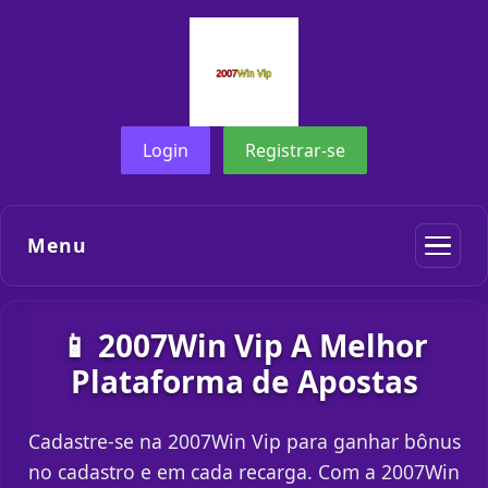
Login
Registrar-se
Menu
📱 2007Win Vip A Melhor
Plataforma de Apostas
Cadastre-se na 2007Win Vip para ganhar bônus
no cadastro e em cada recarga. Com a 2007Win