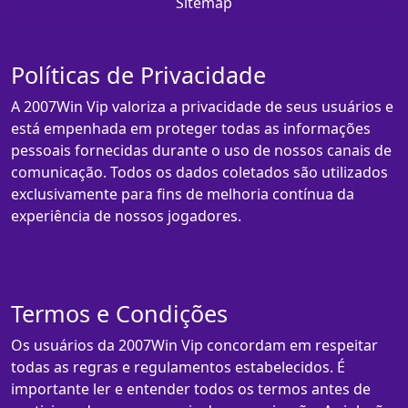
Sitemap
Políticas de Privacidade
A 2007Win Vip valoriza a privacidade de seus usuários e
está empenhada em proteger todas as informações
pessoais fornecidas durante o uso de nossos canais de
comunicação. Todos os dados coletados são utilizados
exclusivamente para fins de melhoria contínua da
experiência de nossos jogadores.
Termos e Condições
Os usuários da 2007Win Vip concordam em respeitar
todas as regras e regulamentos estabelecidos. É
importante ler e entender todos os termos antes de