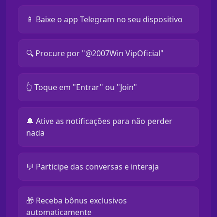
📱 Baixe o app Telegram no seu dispositivo
🔍 Procure por "@2007Win VipOficial"
👆 Toque em "Entrar" ou "Join"
🔔 Ative as notificações para não perder
nada
💬 Participe das conversas e interaja
🎁 Receba bônus exclusivos
automaticamente