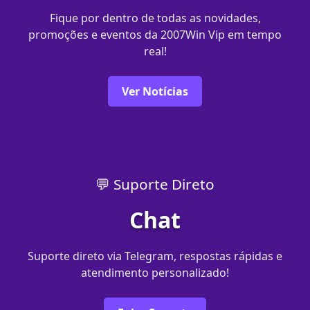
Fique por dentro de todas as novidades,
promoções e eventos da 2007Win Vip em tempo
real!
Ver Notícias
💬 Suporte Direto
Chat
Suporte direto via Telegram, respostas rápidas e
atendimento personalizado!