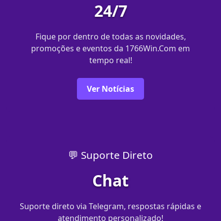
24/7
Fique por dentro de todas as novidades,
promoções e eventos da 1766Win.Com em
tempo real!
Ver Notícias
💬 Suporte Direto
Chat
Suporte direto via Telegram, respostas rápidas e
atendimento personalizado!