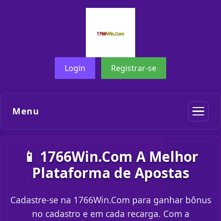
Login
Registrar-se
Menu
📱 1766Win.Com A Melhor
Plataforma de Apostas
Cadastre-se na 1766Win.Com para ganhar bônus
no cadastro e em cada recarga. Com a