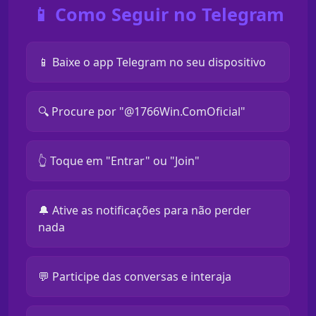
📱 Como Seguir no Telegram
📱 Baixe o app Telegram no seu dispositivo
🔍 Procure por "@1766Win.ComOficial"
👆 Toque em "Entrar" ou "Join"
🔔 Ative as notificações para não perder
nada
💬 Participe das conversas e interaja