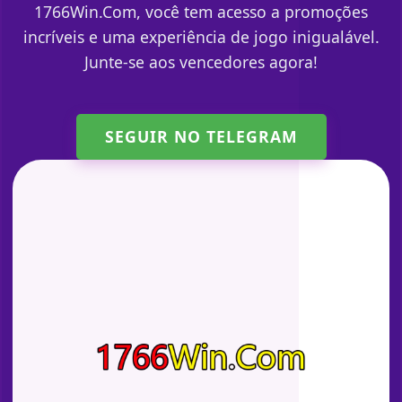
1766Win.Com, você tem acesso a promoções
incríveis e uma experiência de jogo inigualável.
Junte-se aos vencedores agora!
SEGUIR NO TELEGRAM